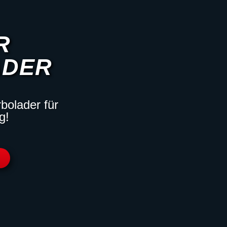
R
ADER
bolader für
g!